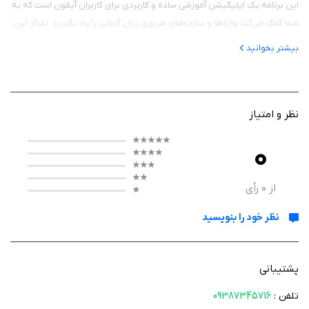
این برنامه یک اپلیکیشن آموزشی ساده و کاربردی برای کاربران آیفون است که به
شما کمک می‌کند واژه‌ها و عبارت‌های ضروری زبان آلمانی را یاد بگیرید. تمرکز این
برنامه روی مکالمات روزمره و موقعیت‌هایی است که بیشتر در سفر با آن‌ها
بیشتر بخوانید
روبه‌رو می‌شوید. این اپلیکیشن بدون پیچیدگی‌های آموزشی، یادگیری را قابل
دسترس و مفید کرده است.
نظر و امتیاز
کارکرد برنامه
0
کارکرد برنامه بر پایه یادگیری کوتاه‌مدت و مؤثر بنا شده است. لغات در
موضوعات مختلف دسته‌بندی شده‌اند و هر واژه همراه با ترجمه فارسی و تلفظ
از
0
رأی
صوتی ارائه می‌شود. کاربر می‌تواند با اختصاص روزانه حدود ۱۰ دقیقه، هر بخش
نظر خود را بنویسید
را تمرین کند و با تکرار، دایره لغات خود را تقویت کند. این روش باعث می‌شود
یادگیری بدون خستگی و فشار پیش برود.
پشتیبانی
امکانات برنامه
تلفن :
09387345716