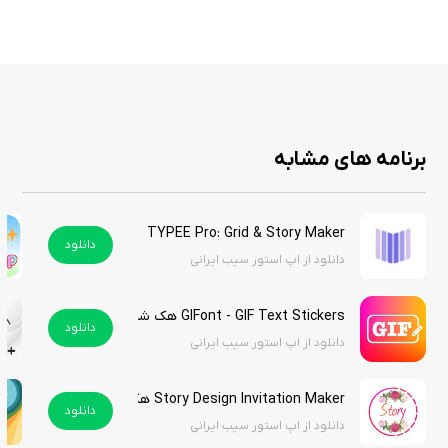
🎯 مناسب برای چه کسانی؟
کسانی که می‌خوان آیفونشون یه شکل تازه و خاص بگیره
عاشقان عکس و خاطره
کسایی که دنبال یه اپ ساده اما خوش‌استایل برای شخصی‌سازی هستن
برنامه های مشابه
📌 نتیجه
TYPEE Pro: Grid & Story Maker
HiiiWidget – Photo Widget
دقیقاً همون اپیه که صفحهٔ گوشیتو از حالت
دانلود
تکراری درمیاره و با چند حرکت ساده، یه حسِ خوشایند بهش می‌ده.
دانلود از اپ استور سیب ایرانی
استور سیب ایرانی نسخه آنلاک شده این برنامه‌ی کاربردی را برای کاربران گرامی
GIFont - GIF Text Stickers هک شده
قرار داده است، تنها با فعال‌سازی اشتراک ویژه می‌توانید علاوه بر این برنامه
دانلود
دانلود از اپ استور سیب ایرانی
کاربردی به بی‌شمار برنامه‌های دیگر نیز دسترسی داشته باشید.با دانلود این
اپلیکیشن از استور سیب ایرانی بدون نیاز به پرداخت درون برنامه‌ای می توانید
Story Design Invitation Maker هک شده
از این برنامه کاربردی استفاده کنید.
دانلود
دانلود از اپ استور سیب ایرانی