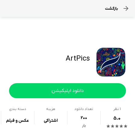
بازگشت
ArtPics
دانلود اپلیکیشن
1
نظر
تعداد دانلود
هزینه
دسته بندی
200
5.0
اشتراکی
عکس و فیلم
بار