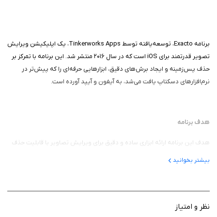
برنامه Exacto، توسعه‌یافته توسط Tinkerworks Apps، یک اپلیکیشن ویرایش
تصویر قدرتمند برای iOS است که در سال ۲۰۱۶ منتشر شد. این برنامه با تمرکز بر
حذف پس‌زمینه و ایجاد برش‌های دقیق، ابزارهایی حرفه‌ای را که پیش‌تر در
نرم‌افزارهای دسکتاپ یافت می‌شد، به آیفون و آیپد آورده است.
هدف برنامه
هدف این برنامه ارائه ابزاری ساده و دقیق برای ویرایش تصاویر با قابلیت حذف
پس‌زمینه و ایجاد برش‌های پیکسل‌پرفکت است. این اپلیکیشن برای عکاسان،
بیشتر بخوانید
طراحان گرافیک و کاربرانی طراحی شده که می‌خواهند سوژه‌های پیچیده را از
تصاویر جدا کرده و در پروژه‌های خلاقانه استفاده کنند. این اپ با ساده‌سازی
فرآیند انتخاب و برش، به کاربران کمک می‌کند تا در کمترین زمان نتایج حرفه‌ای به
دست آورند.
نظر و امتیاز