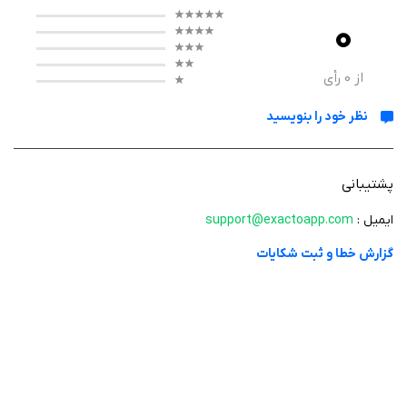
0
عملکرد
از
0
رأی
Exacto با رابط کاربری بهینه‌شده برای لمس، امکان انتخاب دقیق سوژه‌ها را با
نظر خود را بنویسید
ابزار Pen Selection فراهم می‌کند. کاربران می‌توانند نقاط کنترلی را دور سوژه قرار
داده و با کشیدن آن‌ها، برش‌های دقیقی ایجاد کنند. قابلیت‌هایی مانند افزودن
لایه‌های متعدد و پیش‌نمایش فوری، ویرایش را آسان‌تر می‌کنند.
پشتیبانی
ایمیل :
support@exactoapp.com
ویژگی‌ ها
گزارش خطا و ثبت شکایات
ابزار Pen Selection برای برش‌های پیکسل‌پرفکت با دقت بالا.
پشتیبانی از لایه‌های نامحدود برای انتخاب چندین سوژه در یک تصویر.
امکان افزودن و حذف نقاط کنترلی در هر بخش از انتخاب.
قابلیت بازگشت و بازگردانی نامحدود (Undo/Redo) برای ویرایش بدون
نگرانی.
ذخیره خودکار پروژه‌ها برای ادامه کار در هر زمان.