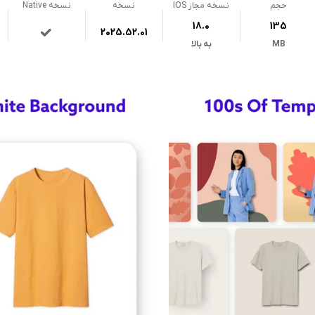
حجم
نسخه مجاز IOS
نسخه
نسخه Native
18.0
135
2025.52.01
MB
به بالا