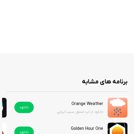
افزایش می‌دهد. به عنوان مثال، در صورت پیش‌بینی طوفان، بارش
باران شدید یا برف، کاربران از طریق نوتیفیکیشن‌های گوشی خود به
سرعت مطلع می‌شوند تا بتوانند اقدامات لازم را انجام دهند.
برنامه eWeather HD - Weather & Alerts به عنوان یک اپلیکیشن کارآمد برای
پیش‌بینی وضعیت آب و هوا، انتخابی مناسب برای کاربران گوشی‌های آیفون و
آیپد است. با قابلیت‌های متنوع و اطلاعات دقیق، این برنامه می‌تواند به کاربران
کمک کند تا با آگاهی بیشتری از شرایط جوی، برنامه‌ریزی کنند و از بروز مشکلات
ناشی از تغییرات ناگهانی آب و هوا جلوگیری نمایند. هزینه این برنامه در اپ
برنامه های مشابه
استور ۴ دلار است اما شما می‌توانید آن را از سیب ایرانی به صورت رایگان دانلود
کنید.
Orange Weather
دانلود
دانلود از اپ استور سیب ایرانی
Golden Hour One
دانلود