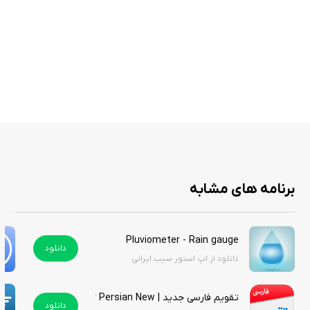
نمایش رادار زنده با کیفیت بالا برای ردیابی بارش و طوفان‌ها
پیش‌بینی‌های دقیق ساعتی و روزانه برای مکان‌های مختلف
هشدارهای هوشمند باران و شرایط جوی شدید با جزئیات دقیق
لایه‌های اطلاعاتی متنوع مانند جریان باد، زلزله و فعالیت‌های طوفانی
امکان ردیابی پروازها و نمایش اطلاعات هوانوردی مانند AIRMETs و
SIGMETs
قابلیت ذخیره چندین مکان برای بررسی هم‌زمان شرایط جوی
رابط کاربری بدون تبلیغات برای تجربه‌ای بی‌وقفه
برنامه های مشابه
MyRadar Weather Radar Pro با ارائه اطلاعات دقیق و رابط کاربری ساده،
گزینه‌ای عالی برای کاربران آیفون است که به دنبال اپلیکیشن هواشناسی قابل
Pluviometer - Rain gauge
اعتماد هستند. این برنامه با ویژگی‌های پیشرفته و هشدارهای به‌موقع، برای
دانلود
دانلود از اپ استور سیب ایرانی
برنامه‌ریزی روزانه و ردیابی شرایط جوی پیچیده بسیار مناسب است. اگر به دنبال
ابزاری جامع برای مدیریت آب‌وهوا هستید، MyRadar Pro انتخابی هوشمندانه
خواهد بود.
تقویم فارسی جدید | Calendar Persian New
دانلود