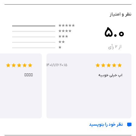
جامعی از بارش، دما و طوفان‌ها ارائه می‌دهد. طراحی آن به‌گونه‌ای است که هم
برای کاربران عادی و هم برای حرفه‌ای‌های هواشناسی مناسب باشد. همچنین،
نظر و امتیاز
هشدارهای به‌موقع آن به کاربران کمک می‌کند تا از شرایط جوی خطرناک مطلع
5.0
شوند.
از
2
رأی
رابط کاربری برنامه
1401/1/16 20:15
MyRadar Pro با رابط کاربری روان و سریع، امکان دسترسی فوری به رادارهای زنده
اپ خیلی خوبیه
👍🏻👍🏻
و پیش‌بینی‌های آب‌وهوایی را فراهم می‌کند. این برنامه به‌محض باز شدن،
موقعیت کاربر را شناسایی کرده و اطلاعات آب‌وهوای محلی را با انیمیشن‌های
باکیفیت نمایش می‌دهد. کاربران می‌توانند نقشه را بزرگ‌نمایی کرده و شرایط
جوی مناطق مختلف را بررسی کنند. عملکرد قوی برنامه حتی در اتصال اینترنت
ضعیف و اعلان‌های هوشمند آن، از نقاط قوت برجسته این اپلیکیشن است.
نظر خود را بنویسید
ویژگی‌ ها