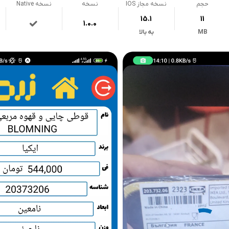
حجم
نسخه مجاز IOS
نسخه
نسخه Native
15.1
11
1.0.0
MB
به بالا