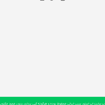
 سایت اپ استور سیب ایرانی محفوظ بوده و هرگونه کپی برداری بدون مجوز مکتوب پ