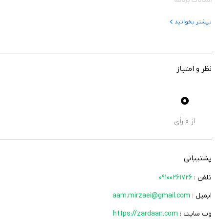
امکانات برنامه
ثبت سفارش و خرید درون‌برنامه‌ای
بیشتر بخوانید
عضویت در باشگاه مشتریان و دریافت پیشنهادهای ویژه
اطلاع‌رسانی تخفیف‌ها و جشنواره‌های فروش
اسکن بارکدهای یک‌بعدی و QR Code
نظر و امتیاز
مشاهده سریع قیمت و موجودی کالاها
مدیریت و بررسی سبد خرید
0
پشتیبانی از روش‌های متنوع پرداخت
ثبت نهایی فاکتور به‌صورت آسان و سریع
از
0
رأی
رابط کاربری ساده و روان
افزایش سرعت و دقت در فرآیند خرید
پشتیبانی
زردان یک اپلیکیشن کاربردی برای مدیریت خرید و ثبت سفارش است که امکاناتی مانند
تلفن :
09100261726
هوشمند برای خرید از فروشگاه و بهره‌مندی از مزایای باشگاه مشتریان هستید، زردان می
ایمیل :
aam.mirzaei@gmail.com
وب سایت :
https://zardaan.com