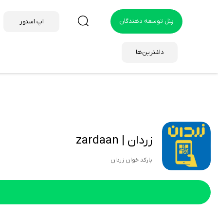
پنل توسعه دهندگان
اپ استور
داغترین‌ها
زردان | zardaan
بارکد خوان زردان