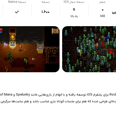
حجم
نسخه مجاز IOS
نسخه
نسخه Native
11
0
یی
1.600
MB
به بالا