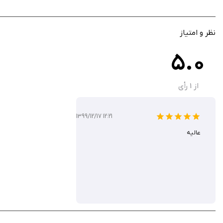
کلاه‌های جمع‌آوری‌شدنی: بیش از ۳۰۰ کلاه تزئینی که جذابیت بصری و جمع‌آوری را افزایش می‌دهند.
نظر و امتیاز
بازی Wayward Souls در اپ استور با قیمت ۶.۹۹ دلار عرضه می‌شود. بااین‌حال، شما می‌توانید آن را از سیب ایرانی به‌صورت رایگان دانلود کنید.
5.0
از
1
رأی
1399/12/17 12:21
عالیه