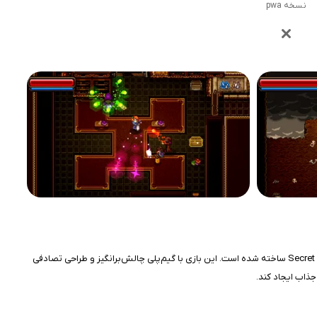
نسخه pwa
بازی Wayward Souls یک بازی اکشن-ماجراجویی جذاب است که توسط Rocketcat LLC برای پلتفرم iOS توسعه یافته و با الهام از بازی‌هایی مانند Spelunky و Secret of Mana ساخته شده است. این بازی با گیم‌پلی چالش‌برانگیز و طراحی تصادفی