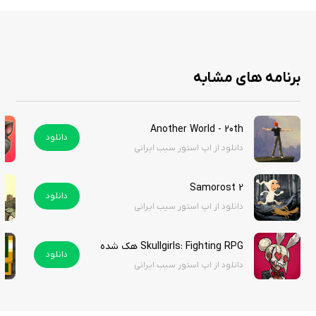
قرار می‌گیرند.
علاوه بر اکتشاف، می‌توانید محل زندگی Shade را با وسایل مختلف تزئین کنید،
کتاب‌های موجود در بازی را مطالعه کنید و با صبر و حوصله رازهای پنهان این
برنامه های مشابه
دنیای عجیب را کشف کنید. این بازی بیشتر بر تجربه، داستان و اتمسفر تمرکز
دارد تا مبارزه و هیجان لحظه‌ای.
Another World - 20th
دانلود
دانلود از اپ استور سیب ایرانی
ویژگی‌ های بازی
Samorost 2
داستانی عمیق و متفاوت با فضایی رازآلود
دانلود
دانلود از اپ استور سیب ایرانی
جریان زمان واقعی حتی هنگام بسته بودن بازی
دنیای زیرزمینی وسیع با مسیرهای مخفی و اسرار فراوان
معماهای متنوع و چالش‌های اکتشافی
Skullgirls: Fighting RPG هک شده
دانلود
چندین پایان مختلف بر اساس انتخاب‌های بازیکن
دانلود از اپ استور سیب ایرانی
طراحی هنری دوبعدی و دست‌کشیده
موسیقی و صداگذاری آرامش‌بخش و تأثیرگذار