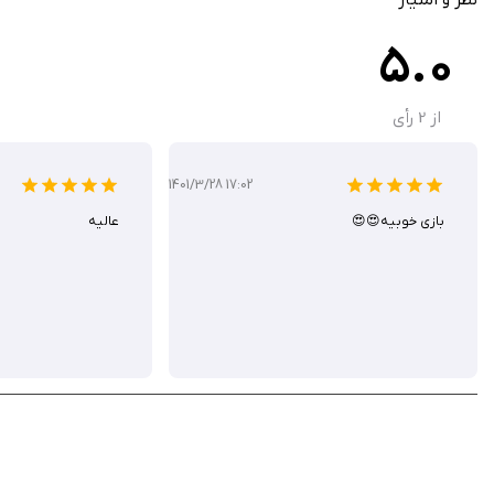
سازگاری با iOS 12 به بالا برای عملکرد روان
5.0
تمرکز روی یادگیری حرکتی از طریق لمس صفحه
از
2
رأی
Jasper's Balloon Adventure هدیه‌ای برای کودکان است که با
سیب ایرانی دانلود نمایید.
1401/3/28 17:02
بازی خوبیه😍😍
عالیه