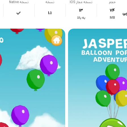
حجم
نسخه مجاز IOS
نسخه
نسخه Native
13
74
یی
1.1
MB
به بالا