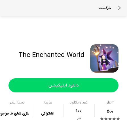
بازگشت
The Enchanted World
دانلود اپلیکیشن
2
نظر
تعداد دانلود
هزینه
دسته بندی
100
5.0
اشتراکی
بازی های ماجراجو
بار