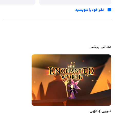
نیازمند تفکر و دقت هستند.
۹ قلمرو متفاوت: از جنگل‌های جادویی و دشت‌های مرموز گرفته تا
نظر خود را بنویسید
بیابان‌های خشک و غارهای تاریک، هر قلمرو طراحی منحصربه‌فردی دارد.
مراحل زمستانی ویژه: سطوح اضافی با تم تعطیلات که حال‌وهوای خاصی
به بازی می‌بخشند.
روایت بصری: داستان بدون دیالوگ و تنها از طریق تصاویر و موسیقی
تعریف می‌شود که حس عمیقی به بازی می‌دهد.
مطالب بیشتر
موسیقی متن اورجینال: آهنگ‌ها و جلوه‌های صوتی غنی که با هدفون،
تجربه‌ای فراگیرتر ارائه می‌کنند.
نبرد پازل‌محور با باس: یک مبارزه نهایی که مهارت شما را در حل پازل‌ها
به چالش می‌کشد.
تعامل با محیط: امکان ارتباط با شخصیت‌ها و عناصر دنیای بازی، حس
زنده بودن را تقویت می‌کند.
الهام از کودکی سازندگان: طراحی بازی با الهام از خاطرات شخصی تیم
سازنده، حسی صمیمی و خاص به آن بخشیده است.
دنیایی جادویی