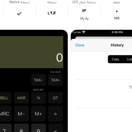
حجم
نسخه مجاز IOS
نسخه
نسخه Native
13
0
1.9.4
MB
به بالا