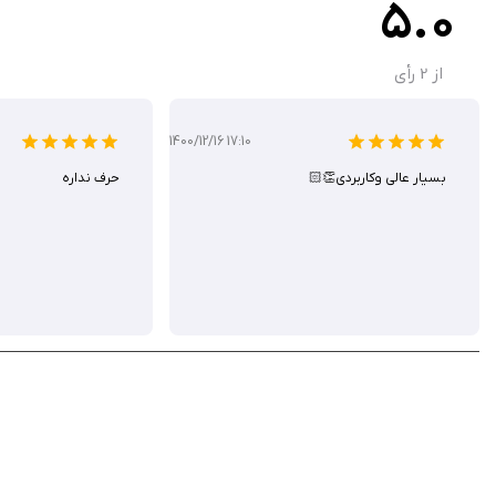
5.0
از
2
رأی
1400/12/16 17:10
بسیار عالی و‌کاربردی👏🏻
حرف نداره