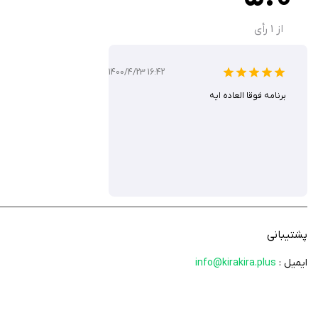
از
1
رأی
1400/4/23 16:42
برنامه فوقا العاده ایه
پشتیبانی
ایمیل :
info@kirakira.plus