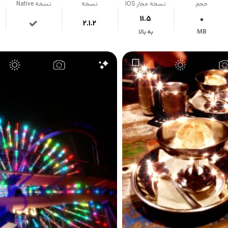
حجم
نسخه مجاز IOS
نسخه
نسخه Native
11.5
0
2.1.2
MB
به بالا