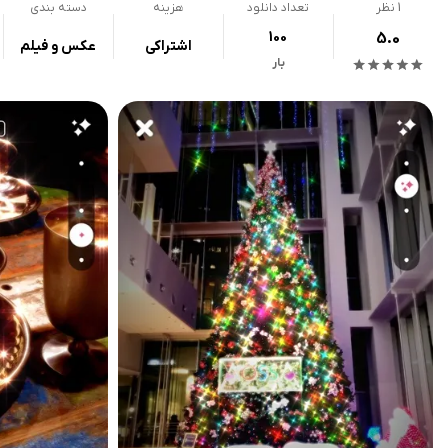
1
نظر
تعداد دانلود
هزینه
دسته بندی
100
5.0
اشتراکی
عکس و فیلم
بار