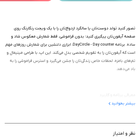
تصور کنید تولد دوست‌تان یا سالگرد ازدواج‌تان را با یک ویجت رنگارنگ روی
صفحه آیفون‌تان پیگیری کنید؛ بدون فراموشی، فقط شمارش معکوس شاد و
ساده. برنامه DayCircle - Day counter، ابزاری دلنشین برای شمارش روزهای مهم
است که آیفون‌تان را به تقویم شخصی بدل می‌کند. این اپ، با طراحی مینیمال و
تم‌های بامزه، لحظات خاص زندگی‌تان را جشن می‌گیرد و استرس فراموشی را به
باد می‌دهد.
معرفی برنامه و کاربرد
بیشتر بخوانید
این برنامه اپلیکیشنی است که از سال ۲۰۲۰ توسط Kyoungok Park برای iOS
توسعه یافته و در اپ استور با رتبه ۵ از بیش از ۱۰۰ نظر کاربران، به عنوان مکمل
عالی تقویم‌های سازمانی شناخته می‌شود. این برنامه، پلی بین روزهای خاص
مثل تولدها، سالگردها، نقل مکان یا اولین روزها می‌زند و با ویجت‌های صفحه
نظر و امتیاز