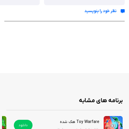
موجودات را هدایت کنند.
نظر خود را بنویسید
ویژگی ها
دنیای باز و نامحدود: ساخت‌وساز بدون محدودیت در یک محیط سه‌بعدی
گسترده.
صدها آیتم: شامل قلعه‌ها، درختان، حیوانات، خانه‌ها و آیتم‌های تزئینی.
حالت سندباکس: منابع نامحدود برای خلاقیت بی‌انتها.
حالت بقا: جمع‌آوری منابع و ساخت به سبک Minecraft
گرافیک سه‌بعدی زیبا: طراحی پیکسلی با جزئیات جذاب.
حالت اول‌شخص: گشت‌وگذار در دنیای ساخته‌شده از زاویه اول‌شخص.
کنترل‌های پیشرفته: چرخش، زوم و قرار دادن آیتم‌ها با لمس سه‌بعدی.
به‌روزرسانی‌های مداوم: افزودن آیتم‌های جدید مانند 59 آیتم ترسناک در
برنامه های مشابه
نسخه اخیر.
Toy Warfare هک شده
دانلود