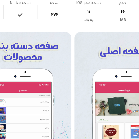
حجم
نسخه مجاز IOS
نسخه
نسخه Native
11
16
272
MB
به بالا