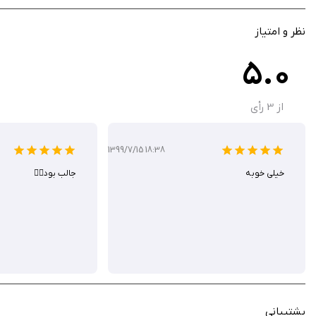
نظر و امتیاز
5.0
از
3
رأی
1399/7/15 18:38
خیلی خوبه
جالب بود👌🏻
پشتیبانی