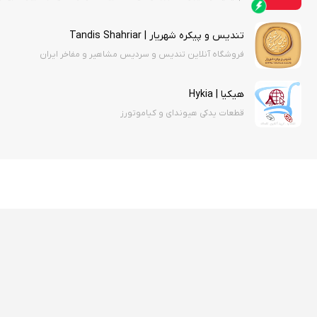
تندیس و پیکره شهریار | Tandis Shahriar
فروشگاه آنلاین تندیس و سردیس مشاهیر و مفاخر ایران
هیکیا | Hykia
قطعات یدکی هیوندای و کیاموتورز