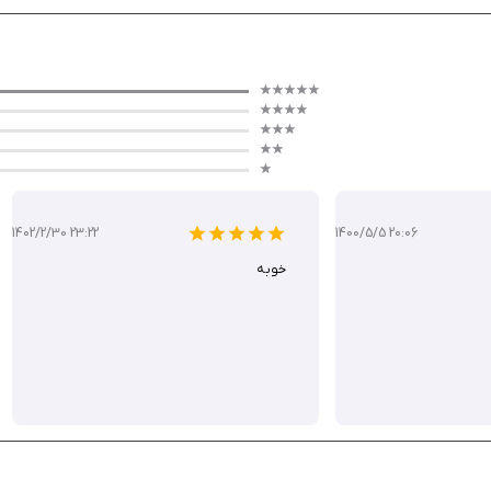
1402/2/30 23:22
1400/5/5 20:06
خوبه