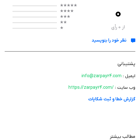
عملکرد برنامه
0
این اپلیکیشن امکان خرید و فروش آنلاین طلا و نقره را به‌صورت ۲۴ ساعته
فراهم می‌کند. کاربران می‌توانند قیمت لحظه‌ای طلا و نقره را مشاهده کرده و با
از
0
رأی
استفاده از ابزارهای تحلیلی، روند بازار را بررسی کنند. زرپی همچنین قابلیت
نظر خود را بنویسید
نگهداری امن دارایی‌ها در بانک کارگشایی را فراهم کرده و در صورت نیاز امکان
دریافت فیزیکی طلا و نقره نیز وجود دارد. تمامی تراکنش‌ها با امنیت بالا انجام
می‌شود و کاربران می‌توانند در هر زمان موجودی خود را مدیریت یا برداشت کنند.
پشتیبانی
ایمیل :
info@zarpay24.com
ویژگی‌ های برنامه
وب سایت :
https://zarpay24.com/
خرید و فروش آنلاین طلای آب‌شده و نقره آب‌شده
گزارش خطا و ثبت شکایات
معاملات ۲۴ ساعته بدون محدودیت زمانی
مشاهده و محاسبه آنلاین قیمت طلا و نقره
امکان سرمایه‌گذاری با مبالغ کم (از حدود ۵۰ هزار تومان)
نگهداری امن دارایی‌ها در بانک کارگشایی
مطالب بیشتر
امکان دریافت فیزیکی طلا و نقره