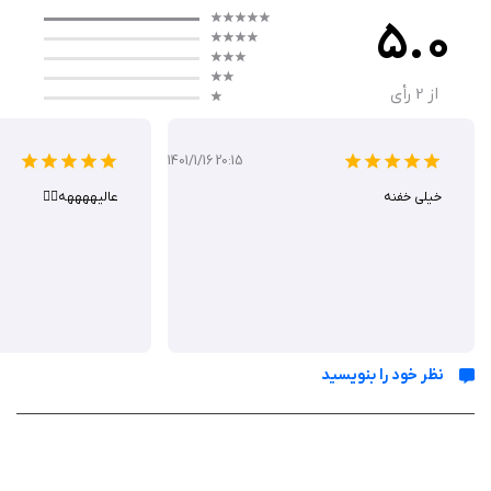
خود اضافه کنند. LightLeaker برای عکاسانی که به سبک لو-فای (Lo-Fi)
5.0
علاقه‌مندند، ابزاری ایده‌آل است.
از
2
رأی
عملکرد برنامه
1401/1/16 20:15
LightLeaker با رابط کاربری ساده و بصری خود، امکان ویرایش سریع و آسان
خیلی خفنه
عالیههههه👌🏻
عکس‌ها را فراهم می‌کند. کاربران می‌توانند از دوربین گوشی یا گالری تصاویر خود
عکسی را انتخاب کرده و افکت‌های نوری متنوعی را اعمال کنند. این برنامه
انیمیشن‌های باکیفیتی از نشت نور ارائه می‌دهد که به‌صورت تصادفی یا دستی
قابل تنظیم هستند. سرعت عملکرد برنامه مناسب است و حتی در دستگاه‌های
قدیمی‌تر نیز به‌خوبی کار می‌کند،
نظر خود را بنویسید
ویژگی‌ ها
ارائه 30 افکت نوری متنوع با رنگ‌های قرمز، زرد، آبی و غیره
ابزارهای ویرایش شامل تنظیم روشنایی، کنتراست، اشباع، دمای رنگ و