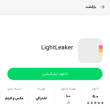
بازگشت
LightLeaker
دانلود اپلیکیشن
2
نظر
تعداد دانلود
هزینه
دسته بندی
100
5.0
اشتراکی
عکس و فیلم
بار