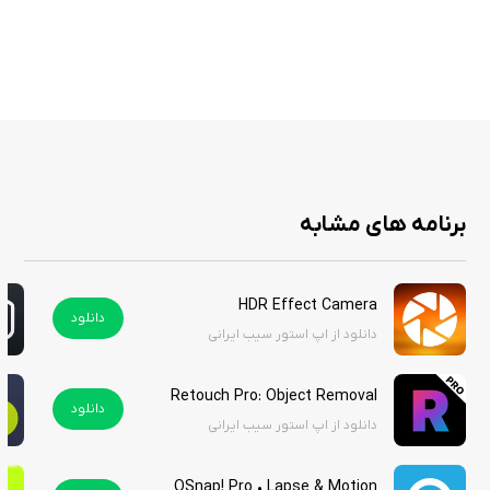
سایه‌ها
امکان ذخیره تصاویر با رزولوشن کامل دستگاه
قابلیت اشتراک‌گذاری آسان در شبکه‌های اجتماعی مانند اینستاگرام، توییتر و
فیسبوک
گزینه انتخاب تصادفی افکت‌ها برای خلاقیت بیشتر
پشتیبانی از ویرایش تصاویر موجود یا عکس‌برداری مستقیم در برنامه
رابط کاربری بدون تبلیغات برای تجربه‌ای روان
برنامه های مشابه
این برنامه با ارائه افکت‌های نوری جذاب و ابزارهای ویرایش ساده، گزینه‌ای عالی
HDR Effect Camera
برای عکاسان علاقه‌مند به سبک‌های رترو است. این برنامه با ایجاد حس
دانلود
دانلود از اپ استور سیب ایرانی
نوستالژیک، به تصاویر جلوه‌ای هنری می‌بخشد و برای پروژه‌های خلاقانه مناسب
است. اگر به عکاسی لو-فای علاقه دارید، LightLeaker می‌تواند ابزاری ارزشمند
باشد.
Retouch Pro: Object Removal
دانلود
دانلود از اپ استور سیب ایرانی
این برنامه در اپ استور با قیمت 2.99 دلار عرضه شده است، اما شما می‌توانید آن
را از اپ استور ایرانی سیب ایرانی به‌صورت رایگان دانلود کنید.
OSnap! Pro • Lapse & Motion