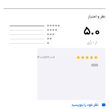
نظر و امتیاز
ویژگی‌ها
5.0
هر مرحله شامل موانع و چالش‌های منحصر‌به‌فردی است که برای عبور از
آن‌ها باید استراتژی مناسب را انتخاب کنید. این ویژگی باعث می‌شود که
بازی نه تنها برای بازیکنان تازه‌کار بلکه برای حرفه‌ای‌ها نیز جذاب باشد.
از
1
رأی
بازی Hexaflip با گرافیک زیبا و طراحی‌های جذاب بصری، محیطی دلنشین
و کاربرپسند ایجاد می‌کند. رنگ‌ها و اشکال متنوع به بازیکنان کمک می‌کند
1400/5/19 00:11
تا در حین حل معماها، احساس شادابی و نشاط کنند.
👍🏻👍🏻
موسیقی متن ملایم و دلنشین بازی، جذابیت بازی را بیشتر می‌کند.
یکی از ویژگی‌های منحصربه‌فرد Hexaflip، سیستم امتیازدهی و
چالش‌های روزانه است. بازیکنان می‌توانند با رقابت در چالش‌های روزانه
و مقایسه نتایج خود با دیگران، حس رقابت و هیجان را تجربه کنند. این
قابلیت باعث می‌شود که کاربران به طور مداوم در حال یادگیری و بهبود
مهارت‌های خود باشند.
کنترل این بازی به راحتی و با یک لمس ساده صورت می‌گیرد که این امر
نظر خود را بنویسید