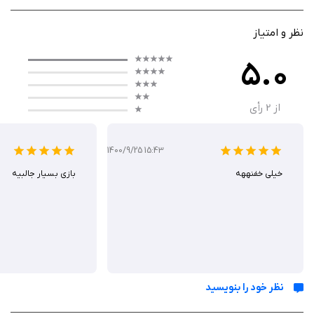
داستان ساده اما جذاب، باعث می‌شود که بازیکنان به راحتی با شخصیت اصلی
ارتباط برقرار کنند و درگیر ماجراجویی‌های او شوند.
نظر و امتیاز
5.0
گیم‌ پلی
از
2
رأی
گیم‌ پلی Escape - Escape Spaceman شامل مجموعه‌ای از معماها و
چالش‌هاست که بازیکنان باید برای پیشرفت در بازی آن‌ها را حل کنند. معماها به
1400/9/25 15:43
صورت مرحله‌ای طراحی شده‌اند و هر مرحله دارای ویژگی‌ها و چالش‌های خاص
خیلی خفنههه
خود است. بازیکنان باید با استفاده از هوش و خلاقیت خود، با ابزارها و اشیاء
بازی بسیار جالبیه
موجود در محیط، راه‌حل‌هایی برای عبور از موانع پیدا کنند.
بازی مکانیزم ساده‌ای دارد که به راحتی قابل یادگیری است، اما حل معماها نیازمند
بکارگیری فکر و دقت است.
نظر خود را بنویسید
گرافیک و صداگذاری