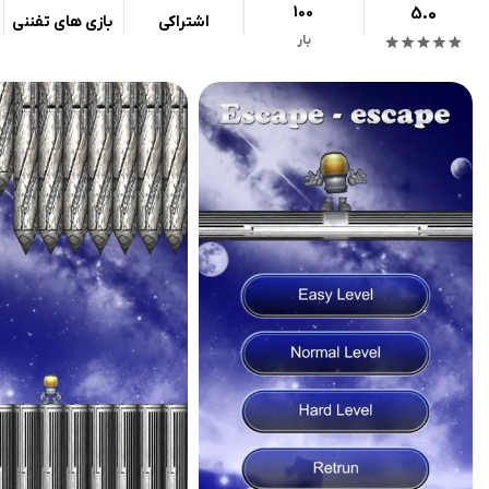
100
5.0
اشتراکی
بازی های تفننی
بار