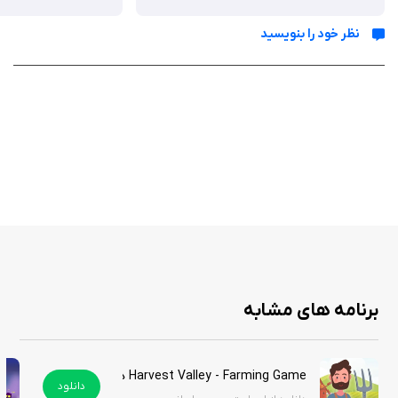
نظر خود را بنویسید
ویژگی ها
گیم‌ پلی پازل‌محور: هدایت موشک‌ها برای تخریب اهداف با فیزیک
واقع‌گرایانه.
کنترل‌های لمسی ساده: کشیدن انگشت برای تنظیم مسیر موشک.
گرافیک سه‌بعدی: طراحی رنگارنگ با انیمیشن‌های تخریب جذاب.
مدیریت سوخت: چالش استفاده بهینه از سوخت محدود در هر
مرحله.
مراحل متنوع: افزایش تدریجی دشواری با موانع پویا.
عملکرد آفلاین: بازی بدون نیاز به اینترنت.
برنامه های مشابه
مناسب برای همه سنین: رده‌بندی سنی 4+ با محتوای ساده.
Harvest Valley - Farming Game هک شده
دانلود