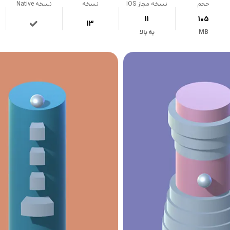
حجم
نسخه مجاز IOS
نسخه
نسخه Native
11
105
13
MB
به بالا