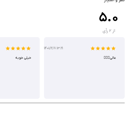
بدون تبلیغات در نسخه iOS، با تجربه‌ای روان و بدون وقفه
5.0
Kolumno یک بازی پازل جذاب است که با ترکیب طراحی مینیمال، موسیقی آرامش
از
2
رأی
است. این بازی در اپ استور با قیمت حدود ۱.۹۹ دلار عرضه می‌شود، اما شما می‌توانید آن را از سیب ایرانی به‌صورت رایگان دانلود کنید.
1401/2/8 13:21
عالی👌🏻🌹
خیلی خوبه