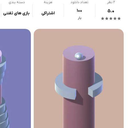
2
نظر
تعداد دانلود
هزینه
دسته بندی
100
5.0
اشتراکی
بازی های تفننی
بار