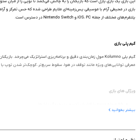
این بازی یک بازی پازل است که بازیکنان را به چالش می‌کشد تا توپی را از میان ستو
بازی در محیطی آرام با موسیقی پس‌زمینه‌ای ملایم طراحی شده که حس تمرکز و آرامش 
پلتفرم‌های مختلف از جمله iOS، PC و Nintendo Switch در دسترس است.
گیم‌ پلی بازی
گیم‌ پلی Kolumno حول زمان‌بندی دقیق و برنامه‌ریزی استراتژیک می‌چر
معرفی توانایی‌های ویژه مانند توقف در هوا، سقوط سریع‌تر، کوچک‌تر شدن توپ یا شکستن حلقه‌های ستون، واکنش‌های سری
ویژگی‌ های بازی
۷۵ مرحله متنوع با افزایش تدریجی پیچیدگی پازل‌ها
بیشتر بخوانید
چهار توانایی ویژه: توقف در هوا، سقوط سریع‌تر، کوچک‌تر شدن توپ و شکس
طراحی مینیمال و گرافیک زیبا با موسیقی آرامش‌بخش
گیم‌پلی ساده اما دشوار برای تسلط، مناسب برای تمام سنین
پشتیبانی از چندین پلتفرم، از جمله iOS، PC و Nintendo Switch
نظر و امتیاز