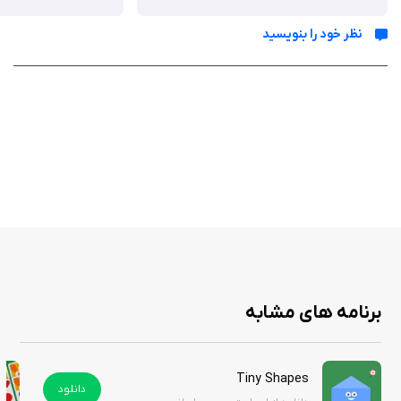
نظر خود را بنویسید
ویژگی‌ ها
پنج حالت بازی: حالت‌های متنوع برای تجربه‌های متفاوت و چالش‌برانگیز.
چندنفره محلی و آنلاین: رقابت با دوستان یا بازیکنان جهانی.
هوش مصنوعی پیشرفته: حریف ماشینی با سه سطح سختی برای بازی
تک‌نفره.
پشتیبانی از حالت تاریک: طراحی بصری زیبا و سازگار با تم‌های iOS.
پشتیبانی از ۱۲۰ هرتز: گیم‌پلی روان روی دستگاه‌های سازگار.
سازگاری با iPad: تجربه بازی بهینه‌شده روی تبلت‌ها.
پشتیبانی از Apple TV: امکان بازی روی صفحه بزرگ.
بازخورد لمسی (Haptic): حس واقعی‌تر در حین بازی.
چندزبانه: پشتیبانی از زبان‌های انگلیسی، اسپانیایی، آلمانی، فرانسوی و غیره.
گرافیک مدرن: طراحی بصری جذاب با الهام از سبک‌های رترو.
برنامه های مشابه
Tiny Shapes
Anti Pong با ایجاد یک تغییر خلاقانه در فرمول کلاسیک Pong، تجربه‌ای تازه و
دانلود