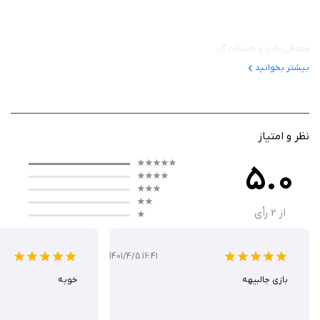
معرفی بازی و داستان آن
بیشتر بخوانید
این بازی نسخه بازسازی‌شده بازی آرکید ۱۹۹۱ است که در ۲۰۲۲ برای iOS منتشر شد
و روی iOS ۱۱ به بالا روان اجرا می‌شود. داستان در ژاپن می‌گذرد، جایی که یک
گروه جنایی شهر را به هرج‌ومرج کشانده. دو کارآگاه شجاع – رایو ژاپنی و دوک
آمریکایی – برای پاکسازی خیابان‌ها و نابودی دشمنان متحد می‌شوند. این روایت
نظر و امتیاز
ساده، با حس و حال فیلم‌های اکشن قدیمی، شما را به دل مراحل پرتنش می‌برد و
5.0
هر مبارزه را به یک ماجراجویی شخصی تبدیل می‌کند.
از
2
رأی
گیم‌ پلی
1401/4/5 16:41
گیم‌ پلی BURNING FIGHT یک beat 'em up کلاسیک است که در آن با
بازی جالبیهه
خوبه
کنترل‌های لمسی آیفون، دشمنان را در خیابان‌ها نابود می‌کنید – مشت، لگد و
حرکات ویژه را ترکیب کنید تا موج‌های دشمن را از پا درآورید. مراحل با باس‌های
چالش‌برانگیز و محیط‌های تخریب‌پذیر پر شده‌اند، و امکان بازی دو نفره حس