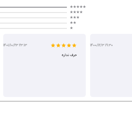
1401/10/23 23:13
1400/12/3 19:30
حرف نداره