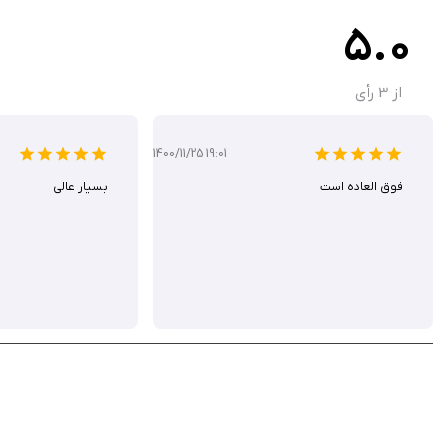
5.0
از
3
رأی
1400/11/25 19:01
فوق العاده است
بسیار عالی