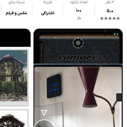
3
نظر
تعداد دانلود
هزینه
دسته بندی
100
5.0
اشتراکی
عکس و فیلم
بار