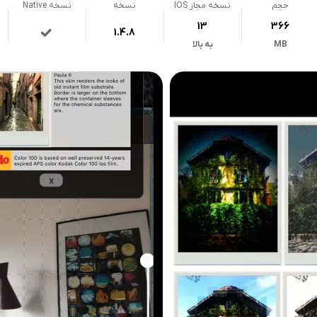
حجم
نسخه مجاز IOS
نسخه
نسخه Native
13
366
1.4.8
MB
به بالا