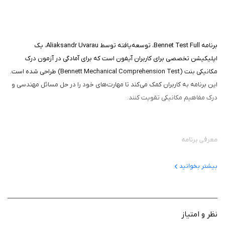
برنامه Bennet Test Full، توسعه‌یافته توسط Aliaksandr Uvarau، یک
اپلیکیشن تخصصی برای کاربران آیفون است که برای آمادگی در آزمون درک
مکانیکی بنت (Bennett Mechanical Comprehension Test) طراحی شده است.
این برنامه به کاربران کمک می‌کند تا مهارت‌های خود را در حل مسائل مهندسی و
درک مفاهیم مکانیکی تقویت کنند.
معرفی برنامه
این برنامه یک اپلیکیشن آموزشی است که نسخه دیجیتال آزمون درک مکانیکی
بیشتر بخوانید
بنت را ارائه می‌دهد، آزمونی روان‌شناختی که برای سنجش هوش مکانیکی،
توانایی تفسیر نقشه‌های فنی و حل مسائل مهندسی طراحی شده است. این
برنامه برای دانش‌آموزان بالای ۱۲ سال، دانشجویان و بزرگسالانی که قصد دارند
برای مشاغل فنی یا آزمون‌های استخدامی آماده شوند، مناسب است. برنامه شامل
نظر و امتیاز