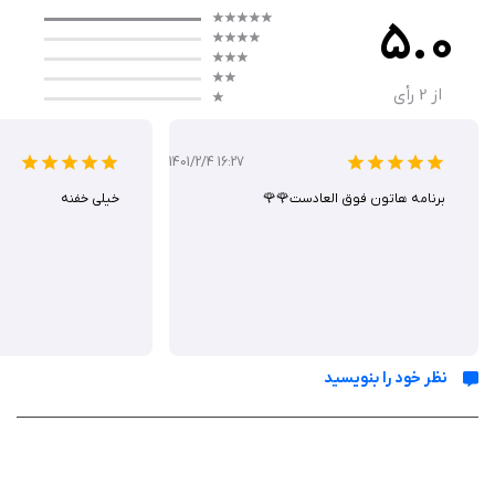
۷۰ سؤال چندگزینه‌ای است که کاربران باید در حدود ۳۰ دقیقه به آن‌ها پاسخ
5.0
دهند. Bennet Test Full با هدف شبیه‌سازی آزمون واقعی، به کاربران کمک
می‌کند تا با فرمت و نوع سؤالات آشنا شوند.
از
2
رأی
عملکرد برنامه به دلیل ارائه سؤالات متنوع و شبیه‌سازی دقیق آزمون بنت، قابل
قبول است. کاربران پس از اتمام آزمون، نمره خود را دریافت می‌کنند و می‌توانند
1401/2/4 16:27
عملکردشان را با دیگران مقایسه کنند.
برنامه هاتون فوق العادست🌹🌹
خیلی خفنه
امکانات
شامل ۷۰ سؤال چندگزینه‌ای با سه گزینه پاسخ برای سنجش درک مکانیکی
شبیه‌سازی آزمون بنت با محدودیت زمانی ۳۰ دقیقه
امکان مشاهده نمره و مقایسه عملکرد با سایر کاربران
نظر خود را بنویسید
پشتیبانی از زبان‌های مختلف مانند انگلیسی، اسپانیایی و آلمانی
ارائه انیمیشن برای برخی پاسخ‌ها جهت درک بهتر
رابط کاربری ساده با تمرکز بر حل مسائل فنی