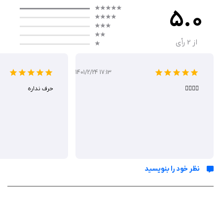
5.0
گیم‌ پلی
از
2
رأی
در Battle Boats Game، هر بازیکن ناوگانی از کشتی‌ها (مانند ناو هواپیمابر،
ناوشکن و زیردریایی) را روی یک صفحه 10×10 قرار می‌دهد. بازیکنان به نوبت به
1401/2/24 17:13
صفحه حریف شلیک می‌کنند تا کشتی‌های او را پیدا کرده و غرق کنند. در حالت
👍🏻👍🏻
حرف نداره
تک‌نفره، هوش مصنوعی با سطوح دشواری مختلف، چالش‌های متفاوتی ارائه
می‌دهد. حالت چندنفره امکان رقابت با دوستان یا بازیکنان آنلاین را فراهم
می‌کند. گیم‌پلی ساده اما استراتژیک است و نیازمند پیش‌بینی حرکات حریف و
چیدمان هوشمندانه کشتی‌هاست.
نظر خود را بنویسید
ویژگی‌ ها
حالت‌های تک‌نفره و چندنفره (آفلاین و آنلاین)
هوش مصنوعی با سطوح دشواری قابل تنظیم
گرافیک رنگارنگ و انیمیشن‌های جذاب برای شلیک و انفجار