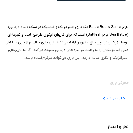
بازی Battle Boats Game یک بازی استراتژیک و کلاسیک در سبک «نبرد دریایی»
(Sea Battle یا Battleship) است که برای کاربران آیفون طراحی شده و تجربه‌ای
نوستالژیک و در عین حال مدرن را ارائه می‌دهد. این بازی با الهام از بازی تخته‌ای
معروف، بازیکنان را به رقابت در نبردهای دریایی دعوت می‌کند. اگر به بازی‌های
استراتژیک و فکری علاقه دارید، این بازی می‌تواند سرگرم‌کننده باشد.
معرفی بازی
این بازی یک بازی موبایلی است که نسخه‌ای بازسازی‌شده از بازی کلاسیک
بیشتر بخوانید
Battleship را به ارمغان می‌آورد. در این بازی، بازیکنان ناوگان خود را روی یک
صفحه شطرنجی قرار می‌دهند و تلاش می‌کنند با شلیک به صفحه حریف،
کشتی‌های او را غرق کنند. این بازی با گرافیک رنگارنگ و گیم‌پلی ساده، برای تمام
سنین مناسب است و امکان بازی به‌صورت تک‌نفره یا چندنفره را فراهم می‌کند.
نظر و امتیاز