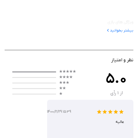
ویژگی‌ های بازی
بیشتر بخوانید
این بازی با طراحی منحصربه‌فرد خود، تجربه‌ای متفاوت از یادگیری مالی ارائه
می‌دهد. ویژگی‌های کلیدی آن عبارتند از:
آموزش شفاف و ساده: مفاهیم پیچیده مالی به زبانی قابل فهم برای
نظر و امتیاز
همه ارائه می‌شود.
شبیه‌سازی واقعی: امکان تجربه مسیر ثروتمند شدن با تصمیم‌گیری‌های
5.0
مالی واقعی.
تمرین تئوری‌ها: فضایی برای تست استراتژی‌ها و ایده‌های مالی بدون
از
1
رأی
ریسک واقعی.
تمرکز بر هوش مالی: آموزش مهارت‌هایی مثل مدیریت بودجه،
1400/2/29 15:39
سرمایه‌گذاری و پس‌انداز.
عالیه