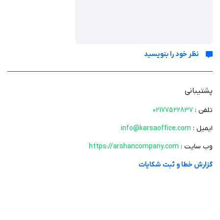
گیم‌ پلی
گیم‌پلی بازی مالی دارا به گونه‌ای طراحی شده که هم آموزشی باشد و هم جذاب.
شما در نقش یک فرد عادی شروع می‌کنید که با تصمیم‌گیری‌های مالی، مثل
مدیریت درآمد، هزینه‌ها و سرمایه‌گذاری، مسیر خود را به سمت ثروت می‌سازد.
نظر خود را بنویسید
هر مرحله از بازی چالش‌هایی مثل انتخاب بین خرید یک کالای لوکس یا
پس‌انداز برای آینده را پیش روی شما قرار می‌دهد. این تصمیم‌ها به شما نشان
می‌دهند که چگونه انتخاب‌های کوچک می‌توانند در بلندمدت به نتایج بزرگ
پشتیبانی
منجر شوند.
تلفن :
02177522837
ایمیل :
info@karsaoffice.com
داستان و هدف بازی
وب سایت :
https://arshancompany.com
بازی از یک ایده ساده اما قدرتمند سرچشمه می‌گیرد: همه می‌توانند با یادگیری
گزارش خطا و ثبت شکایات
اصول مالی، زندگی بهتری بسازند. هدف این بازی، شبیه‌سازی مسیری است که
افراد ثروتمند طی می‌کنند تا به موفقیت مالی برسند. شما با چالش‌هایی مثل
مدیریت بدهی، افزایش درآمد و سرمایه‌گذاری هوشمند روبه‌رو می‌شوید و در
این مسیر، هوش مالی خود را تقویت می‌کنید. این بازی نه‌تنها برای افراد بلکه