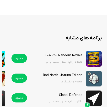
برای خانواده‌ها نیز طراحی شده تا اقتصاد خانگی را به شکلی کاربردی آموزش دهد.
هدف نهایی، تبدیل شدن به یک فرد ثروتمند در بازی و به کار بستن این دانش
در زندگی واقعی است.
بازی مالی دارا یک ابزار نوآورانه و سرگرم‌کننده است که یادگیری مفاهیم مالی را
برنامه های مشابه
به تجربه‌ای لذت‌بخش تبدیل می‌کند. با گیم‌پلی جذاب، هدف آموزش هوش
مالی و شبیه‌سازی مسیر ثروتمند شدن، این بازی به شما اجازه می‌دهد تا
استراتژی‌های مالی خود را آزمایش کنید و از اشتباهاتتان درس بگیرید. اگر
Random Royale هک شده
دانلود
می‌خواهید بدانید پولدارها چگونه به ثروت می‌رسند یا به دنبال راهی ساده
دانلود از اپ استور سیب ایرانی
برای مدیریت اقتصاد فردی و خانوادگی هستید، این بازی انتخابی عالی است. شما
می‌توانید این بازی را از سیب ایرانی دانلود کنید.
Bad North: Jotunn Edition
دانلود
هجوم وایکینگ‌ها
Global Defense
دانلود
دانلود از اپ استور سیب ایرانی