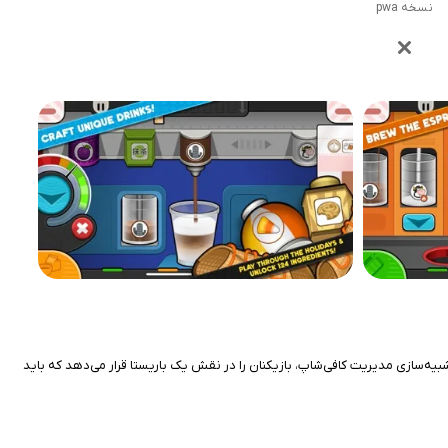
نسخه pwa
موعه محبوب Papa Louie، توسط Flipline Studios توسعه یافته و در ۲ مارس ۲۰۲۱ برای iOS منتشر شد. این بازی شبیه‌سازی مدیریت کافی‌شاپ، بازیکنان را در نقش یک باریستا قرار می‌دهد که باید