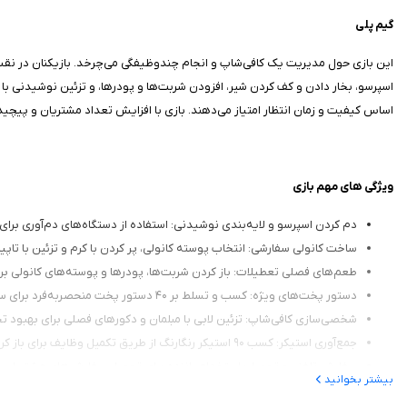
گیم‌ پلی
این بازی حول مدیریت یک کافی‌شاپ و انجام چندوظیفگی می‌چرخد. بازیکنان در نقش 
اسپرسو، بخار دادن و کف کردن شیر، افزودن شربت‌ها و پودرها، و تزئین نوشیدنی با خام
اساس کیفیت و زمان انتظار امتیاز می‌دهند. بازی با افزایش تعداد مشتریان و پیچید
ویژگی‌ های مهم بازی
دم کردن اسپرسو و لایه‌بندی نوشیدنی: استفاده از دستگاه‌های دم‌آوری برای 
ساخت کانولی سفارشی: انتخاب پوسته کانولی، پر کردن با کرم و تزئین با تاپی
طعم‌های فصلی تعطیلات: باز کردن شربت‌ها، پودرها و پوسته‌های کانولی برای ۱۲ تعطیلات س
دستور پخت‌های ویژه: کسب و تسلط بر ۴۰ دستور پخت منحصربه‌فرد برای سرو به‌عنوان ویژه روزانه.
شخصی‌سازی کافی‌شاپ: تزئین لابی با مبلمان و دکورهای فصلی برای بهبود تج
جمع‌آوری استیکر: کسب ۹۰ استیکر رنگارنگ از طریق تکمیل وظایف برای باز کردن لباس‌های جدید مشتریان.
سفارش تلفنی و تحویل: استخدام راننده برای تحویل سفارش‌های مشتریان د
بیشتر بخوانید
شخصیت‌های متنوع: سرو ۱۳۵ مشتری با سفارش‌های منحصربه‌فرد و امکان شخصی‌سازی ظاهر باریستا.