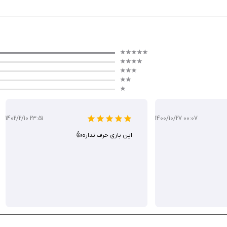
طره‌انگیز.
بازی !Papa's Mocharia To Go با گیم‌پلی اعتیادآور و ترکیبی از مدیریت زمان
1402/2/10 23:51
1400/10/27 00:07
این بازی حرف نداره👍