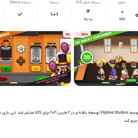
حجم
نسخه مجاز IOS
نسخه
نسخه Native
12
0
ی
1.0.1
MB
به بالا
بازی !Papa's Mocharia To Go، پانزدهمین مورد از مج
سرو کند.