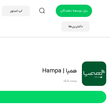
پنل توسعه دهندگان
اپ استور
داغترین‌ها
همپا | Hampa
پست بانک