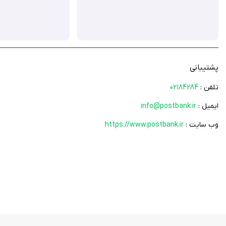
پشتیبانی
تلفن :
02184284
ایمیل :
info@postbank.ir
وب سایت :
https://www.postbank.ir