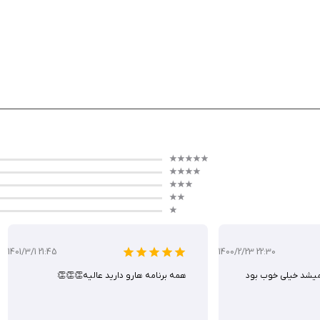
ول.
متنوع، از مشاهده موجودی و انتقال وجه گرفته تا شارژ سیم‌کارت و مدیریت کارت‌ها، تجرب
اعف دارد. اگر مشتری پست بانک هستید یا به دنبال راهی امن و سریع برای مدیریت امو
1401/3/1 21:45
1400/2/23 22:30
میشد خیلی خوب بود
همه برنامه هارو دارید عالیه👏👏👏