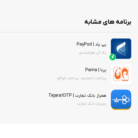
برنامه های مشابه
پی پاد | PayPod
یک آن هوشمندی
پرنا | Parna
پرداخت نامحدود، پرداخت ناواکو
همراز بانک تجارت | TejaratOTP
رمزساز بانک تجارت