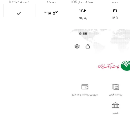
حجم
نسخه مجاز IOS
نسخه
نسخه Native
12.4
31
2.18.54
MB
به بالا