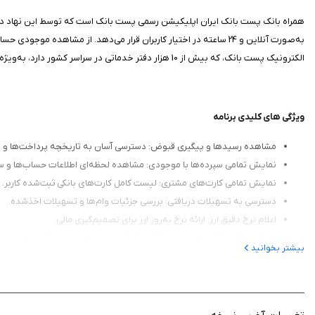
همراه بانک پست بانک ایران اپلیکیشن رسمی پست بانک است که توسط این نهاد دولت
الکترونیک پست بانک، که بیش از 10 هزار دفتر خدماتی در سراسر کشور دارد، به‌ویژه برای ساکنان مناطق دورافتاده، برنامه‌ای حیاتی برای دسترسی به خدمات مالی محسوب می‌شود.
ویژگی‌ های کلیدی برنامه
مشاهده رسیدها و پیگیری قبوض: دسترسی آسان به تاریخچه پرداخت‌ها 
نمایش تمامی سپرده‌ها با موجودی: مشاهده لحظه‌ای اطلاعات حساب‌ها و سپ
نمایش تمامی کارت‌های مشتری: لیست کامل کارت‌های بانکی ثبت‌شده کاربر.
دسترسی به تسهیلات دریافتی: بررسی جزئیات وام‌ها و تسهیلات اخذشده.
اعلام نرخ دقیق ارز: ارائه نرخ به‌روز ارز برای تصمیم‌گیری مالی.
دریافت مانده کارت‌های پست بانک: چک کردن سریع موجودی کارت‌ها.
بیشتر بخوانید
جست‌وجوی شعب: یافتن نزدیک‌ترین شعبه با قابلیت مکان‌یابی.
مسدودسازی کارت‌های مفقودی: قفل فوری کارت در صورت گم شدن یا سرقت
ذخیره شماره کارت‌ها و شبا: ثبت اطلاعات برای سهولت در انتقال وجه.
انتقال وجه به حساب خود و دیگران: امکان جابه‌جایی پول درون‌بانکی و برون‌