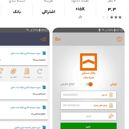
4
نظر
تعداد دانلود
هزینه
دسته بندی
+15K
3.3
اشتراکی
بانک
بار