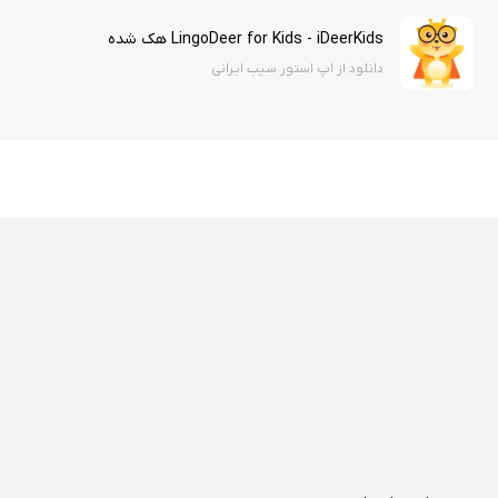
LingoDeer for Kids - iDeerKids هک شده
دانلود از اپ استور سیب ایرانی