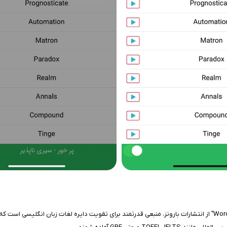
برنامه 1100 لغت ضروری، نسخه دیجیتالی کتاب معروف "1100 Words You Need to Know" از انتشارات بارونز، منبعی قدرتمند بر