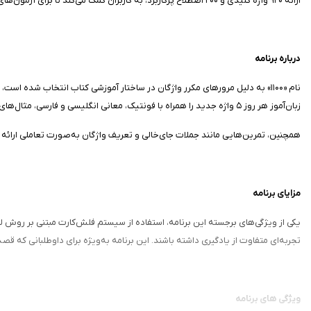
ارائه ۹۲۰ واژه کلیدی و ۲۰۰ اصطلاح پرکاربرد، به کاربران کمک می‌کند تا برای آزمون‌های بین‌المللی مانند TOEFL، IELTS و حتی GRE آماده شوند.
درباره برنامه
زبان‌آموز هر روز ۵ واژه جدید را همراه با فونتیک، معانی انگلیسی و فارسی، مثال‌های کاربردی و متون کوتاه مطالعه می‌کند. این متون، استخراج‌شده از منابع معتبر مانند کتاب‌ها و مجلات، به درک بهتر کاربرد واژگان در زمینه‌های واقعی کمک می‌کنند.
همچنین، تمرین‌هایی مانند جملات جای‌خالی و تعریف واژگان به‌صورت تعاملی ارائه م
مزایای برنامه
یکی از ویژگی‌های برجسته این برنامه، استفاده از سیستم فلش‌کارت مبتنی بر روش لای
تجربه‌ای متفاوت از یادگیری داشته باشند. این برنامه به‌ویژه برای داوطلبانی که قصد کسب نمرات بالا (مثل ۸ در IELTS) را دارند، مناسب است، زیرا واژگان آن پیچیده
ویژگی های برنامه