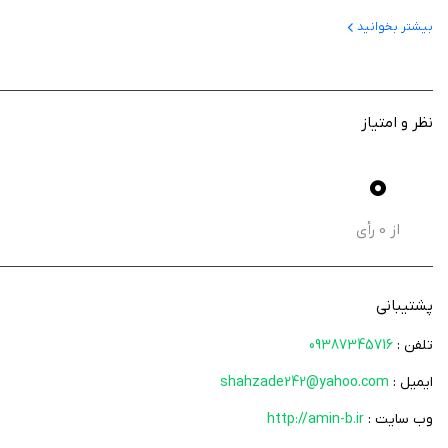
آموزش روزانه: ۵ واژه جدید در روز با فونتیک، معانی انگلیسی و فارسی، و مثال‌های کاربردی.
بیشتر بخوانید
متون کوتاه: استخراج‌شده از منابع معتبر مانند کتاب‌ها و مجلات برای درک بهتر
تمرین‌های تعاملی: شامل جملات جای‌خالی و تعریف واژگان برای تثبیت یادگیر
مرور هفتگی: سه روز پایانی هر هفته برای مرور و تمرین اختصاص دارد.
نظر و امتیاز
سیستم فلش‌کارت لایتنر: برای یادگیری بلندمدت و جلوگیری از فراموشی.
تلفظ صوتی: با لهجه آمریکایی و انگلیسی برای بهبود مهارت شنیداری.
0
تصاویر مرتبط: کمک به ارتباط بصری با واژگان.
جستجوی سریع: دسترسی آسان به واژگان و معانی
از
0
رأی
برنامه 1100 لغت ضروری با ترکیب فناوری و محتوای آموزشی باکیفیت، گزینه‌ای ایده‌آل برای زبان‌آموزانی است که به دنبال تسلط بر واژگان آکادمیک در محیطی کاربرپسند هستند. این برنامه را از سیب ایرانی دانلود کنید.
پشتیبانی
تلفن :
09387345716
ایمیل :
shahzade242@yahoo.com
وب سایت :
http://amin-b.ir