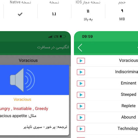
حجم
نسخه مجاز IOS
نسخه
نسخه Native
11
9
1.1
MB
به بالا