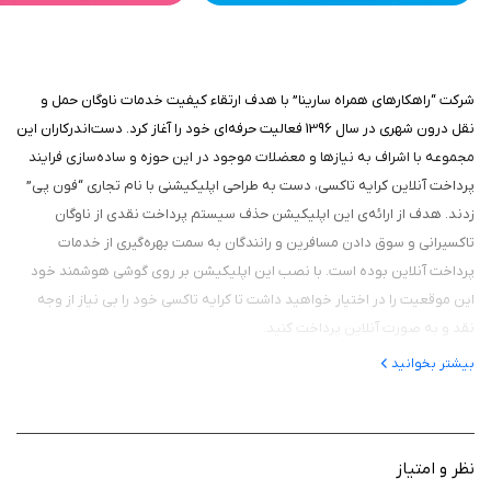
شرکت “راهکارهای همراه سارینا” با هدف ارتقاء کیفیت خدمات ناوگان حمل و
نقل درون شهری در سال 1396 فعالیت حرفه‌ای خود را آغاز کرد. دست‌اندرکاران این
مجموعه با اشراف به نیازها و معضلات موجود در این حوزه و ساده‌سازی فرایند
پرداخت آنلاین کرایه تاکسی، دست به طراحی اپلیکیشنی با نام تجاری “فون پی”
زدند. هدف از ارائه‌ی این اپلیکیشن حذف سیستم پرداخت نقدی از ناوگان
تاکسیرانی و سوق دادن مسافرین و رانندگان به سمت بهره‌گیری از خدمات
پرداخت آنلاین بوده است. با نصب این اپلیکیشن بر روی گوشی هوشمند خود
این موقعیت را در اختیار خواهید داشت تا کرایه تاکسی خود را بی نیاز از وجه
نقد و به صورت آنلاین پرداخت کنید.
در نسخه‌ی جدید اپلیکیشن “فون پی” علاوه بر تغییرات ظاهری که به هرچه
بیشتر بخوانید
جذاب‌تر شدن فضای نرم افزار منجر شده‌ است با برخی امکانات کاربردی دیگر نیز
روبه رو هستیم. • فعال‌سازی گزینه‌ی دعوت از دوستان و دریافت اعتبار هدیه
• فعال‌سازی گزینه‌ی اسکن کیوآرکد و دریافت اعتبار هدیه
نظر و امتیاز
• رفع مشکلات و بهینه‌سازی سرویس پرداخت