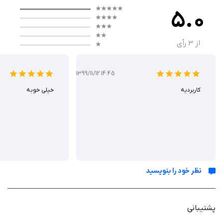
• بهبود رابط کاربری مهم‌ترین افزونه‌هایی محسوب می‌شوند که در اختیار
5.0
کاربران قرار گرفته‌اند. فون پی تلاش می‌کند با شناخت هرچه بیشتر نیازهای
مخاطبان خود نرم افزاری کاربردی و مفید را در اختیار این عزیزان قرار دهد و روز
از
3
رأی
به روز در پیشبرد فرهنگ پرداخت آنلاین تلاش کند. برای تماس با ما و ارایه‌ی هر
گونه پ‍یشنهاد و یا انتقاد می‌توانید با ایمیل info@phonepay.ir یا شماره تماس
02144898015 با ما در ارتباط باشید.
1399/11/12 14:45
کاربردیه
خیلی خوبه
نظر خود را بنویسید
پشتیبانی