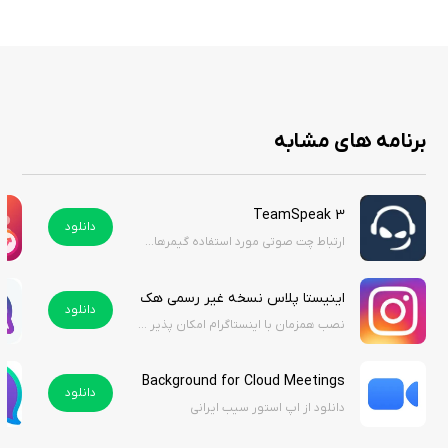
برنامه های مشابه
TeamSpeak 3
دانلود
ارتباط چت صوتی مورد استفاده گیمرهای حرفه ای
اینیستا پلاس نسخه غیر رسمی هک شده | inista plus Hacked
دانلود
نصب همزمان با اینستاگرام امکان پذیر نمیباشد
Background for Cloud Meetings
دانلود
دانلود از اپ استور سیب ایرانی