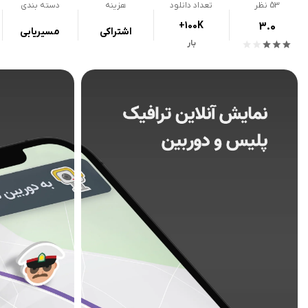
53
نظر
تعداد دانلود
هزینه
دسته بندی
+100K
3.0
اشتراکی
مسیریابی
بار