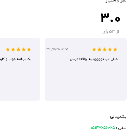
نظر و امتیاز
سرعت‌گیر‌ها در محیط‌های مورد نیاز برای ضامن سلامتی ما و کم کردن سرعت استفاده 
3.0
نشان تمامی دست‌اندازها را روی نقشه نمایش داده و همچنین به صورت صوتی با آل
سوالات متداول
از
53
رأی
برای دانلود نسخه ایفون نیاز به خرید اشتراک سیب ایرانی دارم؟ بله، با توجه به نسخه Native بودن این برنامه شما باید ابتدا اشتراک سیب
برای دانلود و نصب به نسخه IOS چند نیاز دارم؟ این برنامه برای اجرا شدن نیاز به IOS 11 به بالا دارد.
1399/5/28 17:25
خیلی اپ خووووبیه .واقعا مرسی
یک برنامه خوب و کارب
پشتیبانی
تلفن :
05137656865