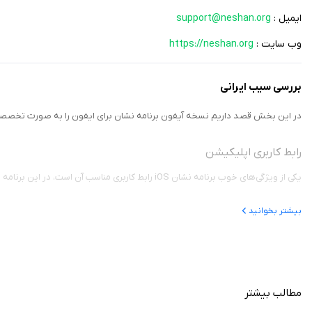
ایمیل :
support@neshan.org
وب سایت :
https://neshan.org
بررسی سیب ایرانی
در این بخش قصد داریم نسخه آیفون برنامه نشان برای ایفون را به صورت تخصصی برر
رابط کاربری اپلیکیشن
یکی از ویژگی‌های خوب برنامه نشان iOS رابط کاربری مناسب آن است، در این برنامه شما می‌توانید بدون سردرگمی از برنامه استفاده کرده و عملیات مسیریابی را انجام دهید.
بیشتر بخوانید
امکانات دانلود برنامه برای ایفون نسخه وب
نمایش ترافیک لحظه‌ای
یکی از قابلیت‌های این مسیریاب نمایش لحظه‌ای ترافیک است که بسیار کاربردی است،
مطالب بیشتر
سخنگوی فارسی