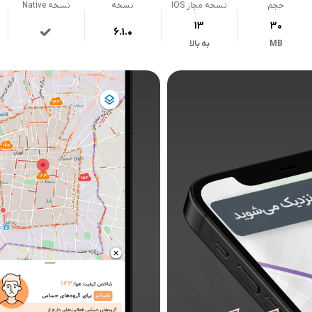
حجم
نسخه مجاز IOS
نسخه
نسخه Native
13
30
6.1.0
MB
به بالا