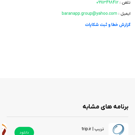
ذخیره‌سازی آخرین متنی که مطالعه کرده‌اید تا در ورود بعدی از همان
تلفن :
09913498412
قسمت ادامه دهید
ایمیل :
baranapp.group@yahoo.com
امکان افزودن مطالب مورد علاقه به لیست علاقه‌مندی‌ها
گزارش خطا و ثبت شکایات
جستجوی یک واژه خاص در بین تمام محتوای بانک داده
قابلیت تغییر اندازه قلم
رفتن به مطلب بعدی و قبلی با یک کلیک
بزرگ‌نمایی صفحه مطالعه با نگه داشتن انگشت روی صفحه
حالت مطالعه در شب
اپلیکیشن ایرانگردی با هدف ترویج فرهنگ گردشگری داخلی و معرفی زیبایی‌های
پنهان ایران طراحی شده است. با استفاده از این اپلیکیشن، کاربران می‌توانند
سفری خاطره‌انگیز و ارزشمند، سرشار از تجربیات فرهنگی و تاریخی را در دل ایران
تجربه کنند. این برنامه نه تنها به مسافران کمک می‌کند تا بهترین سفرها را داشته
برنامه های مشابه
باشند، بلکه فرصتی برای کشف ناشناخته‌ها و زیبایی‌های بی‌نظیر کشور فراهم
می‌آورد. این برنامه را از سیب ایرانی دانلود کنید.
تریپ | trip.ir
دانلود