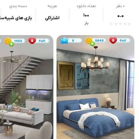
0
نظر
تعداد دانلود
هزینه
دسته بندی
100
0.0
اشتراکی
بازی های شبیه‌سا
بار