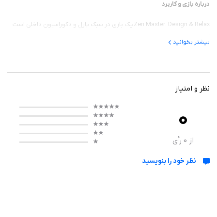
درباره بازی و کاربرد
Zen Master: Design & Relax یک بازی در سبک پازل و دکوراسیون داخلی است
که شما را به ساخت خانه رؤیایی‌تان دعوت می‌کند. در این بازی، با حل مراحل
بیشتر بخوانید
مختلف، آیتم‌ها و ابزارهایی به دست می‌آورید که می‌توانید با آن‌ها فضاهای
مختلف خانه را طراحی کنید. هدف اصلی بازی، ترکیب سرگرمی با خلاقیت است تا
کاربران علاوه بر حل معما، حس طراحی و سلیقه خود را نیز به نمایش بگذارند.
نظر و امتیاز
0
گیم‌ پلی
گیم‌پلی بازی بر پایه مکانیزم Match-3 طراحی شده است؛ یعنی باید حداقل سه
از
0
رأی
آیتم مشابه را کنار هم قرار دهید تا حذف شوند و به هدف مرحله برسید. با
نظر خود را بنویسید
تکمیل هر مرحله، ستاره و پاداش دریافت می‌کنید و از آن‌ها برای بازسازی و تزئین
بخش‌های مختلف خانه استفاده می‌کنید.با پیشرفت در بازی، مراحل
چالش‌برانگیزتر می‌شوند و در کنار آن، گزینه‌های بیشتری برای طراحی محیط در
اختیار شما قرار می‌گیرد. فضای بصری آرام، رنگ‌های ملایم و موسیقی پس‌زمینه
نیز باعث می‌شود تجربه بازی حس آرامش خاصی داشته باشد.