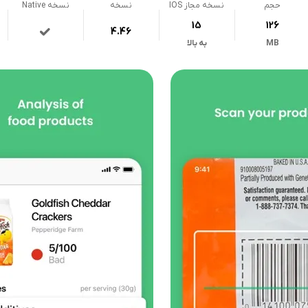
حجم
نسخه مجاز IOS
نسخه
نسخه Native
15
126
4.46
MB
به بالا