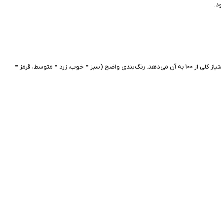
Yuka بسیار ساده، سریع و هوشمند طراحی شده است. کافی است بارکد محصول غذایی یا آرایشی را با دوربین گوشی اسکن کنید. برنامه در لحظه محصول را تحلیل کرده و امتیاز کلی از ۱۰۰ به آن می‌دهد. رنگ‌بندی واضح (سبز = خوب، زرد = متوسط، قرمز =