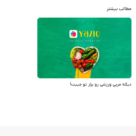
مطالب بیشتر
امکانات برنامه
شمارش دقیق کالری و ماکروهای غذایی (پروتئین، کربوهیدرات، چربی)
پایگاه داده بسیار بزرگ مواد غذایی ایرانی و جهانی
اسکن بارکد برای ثبت سریع و آسان غذا
تنظیم اهداف شخصی کاهش وزن، افزایش وزن یا حفظ وزن
پیگیری مصرف آب و فعالیت‌های ورزشی روزانه
نمودارهای تحلیلی پیشرفت هفتگی و ماهانه
برنامه غذایی و پیشنهادهای هوشمند شخصی‌سازی‌شده
پشتیبانی از Apple Watch و همگام‌سازی ابری
دیگه مربی ورزشی رو بزار تو جیبت!
.
YAZIO Calorie Counter & Diet فراتر از یک کالری شمار ساده است و به شما کمک
می‌کند با آگاهی کامل و بدون محدودیت، به اهداف سلامتی خود برسید. این
برنامه با سادگی و قدرت خود، رژیم غذایی را به بخشی لذت‌بخش و پایدار از
زندگی روزمره تبدیل می‌کند.