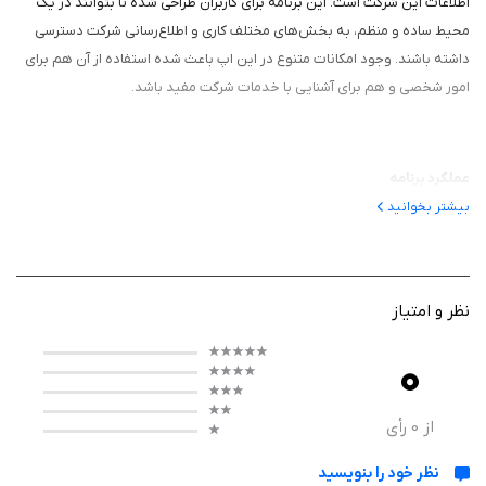
اطلاعات این شرکت است. این برنامه برای کاربران طراحی شده تا بتوانند در یک
محیط ساده و منظم، به بخش‌های مختلف کاری و اطلاع‌رسانی شرکت دسترسی
داشته باشند. وجود امکانات متنوع در این اپ باعث شده استفاده از آن هم برای
امور شخصی و هم برای آشنایی با خدمات شرکت مفید باشد.
عملکرد برنامه
بیشتر بخوانید
این اپلیکیشن با هدف نظم‌دهی به فعالیت‌های روزانه و تسهیل ارتباط با شرکت
ساخته شده است. کاربران می‌توانند از بخش‌هایی مانند دفترچه یادداشت،
یادآور، داروها، جلسات، اقساط، کارهای هفته و چک‌ها استفاده کنند و امور خود را
دقیق‌تر مدیریت کنند. همچنین بخش گالری تصاویر و فیلم، معرفی خدمات و
نظر و امتیاز
محصولات، و قسمت ارتباط با ما، امکان مشاهده و پیگیری اطلاعات شرکت را به
0
شکلی سریع و منسجم فراهم می‌کند.
از
0
رأی
ویژگی‌ ها
نظر خود را بنویسید