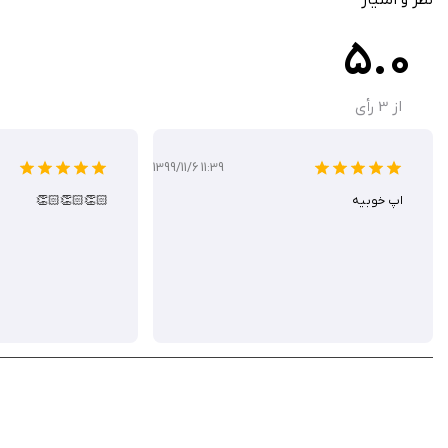
5.0
برنامه Ruler Tape 17 برای اندازه‌گیری‌های سریع و غیرحرفه‌ای مانند
از اشیای کمکی برای علامت‌گذاری می‌تواند دقت را افزایش دهد، به‌ویژه در فواصل طولانی‌تر. این برنامه به 
از
3
رأی
برنامه Ruler Tape 17 را از سیب ایرانی دانلود کنید.
1399/11/6 11:39
اپ خوبیه
👏🏻👏🏻👏🏻