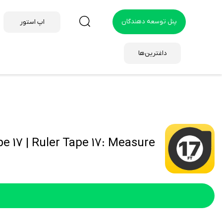
پنل توسعه دهندگان
اپ استور
داغترین‌ها
pe 17 | Ruler Tape 17: Measure