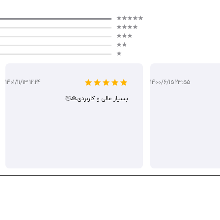
 اندازه‌گیری مبلمان، طول دیوار یا اشیای کوچک مناسب است. با این حال، برای اندازه‌گیری‌های ب
دلیل سادگی، برای کاربرانی که به ابزارهای پیچیده AR نیازی ندارند، انتخابی کاربردی است.
1401/11/13 12:24
1400/6/15 23:55
بسیار عالی و کاربردی🙏🏻