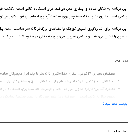
این برنامه به شکلی ساده و ابتکاری عمل می‌کند. برای استفاده، کافی است انگشت
واقعی است، با این تفاوت که همه‌چیز روی صفحه آیفون انجام می‌شود. کاربر می‌توا
این برنامه برای اندازه‌گیر
صحیح را نشان می‌دهد، و با کمی تمرین، می‌توان به دقتی در حدود ۱٪ دست یافت. این برنامه نیازی به فناوری واقعیت افزوده (AR) ندارد و برای اندازه‌گیری‌های ساده و سریع طراحی شده است.
امکانات
خط‌کش مجازی ۱۷ فوتی: امکان اندازه‌گیری تا ۵ متر با یک ابزار دیجیتال ساده.
واحدهای اندازه‌گیری دوگانه: پشتیبانی از واحدهای اینچ و سانتی‌متر برای ان
عملکرد آفلاین: کارکرد بدون نیاز به اتصال اینترنت، مناسب برای استفاده در ه
بدون نیاز به کالیبراسیون: خط‌کش به طور خودکار با ابعاد صفحه نمایش 
بیشتر بخوانید
اندازه‌گیری بدون محدودیت: قابلیت اسکرول بی‌پایان برای اندازه‌گیری‌های فرا
طراحی ساده: رابط کاربری مینیمال برای استفاده آسان و سریع.
آموزش ویدئویی: راهنمای داخلی برای یادگیری نحوه استفاده صحیح از خط‌
نظر و امتیاز