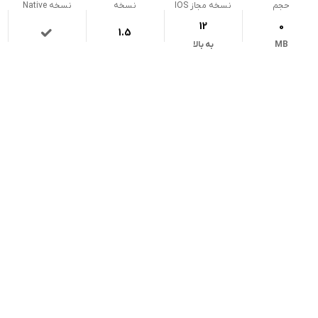
حجم
نسخه مجاز IOS
نسخه
نسخه Native
12
0
1.5
MB
به بالا