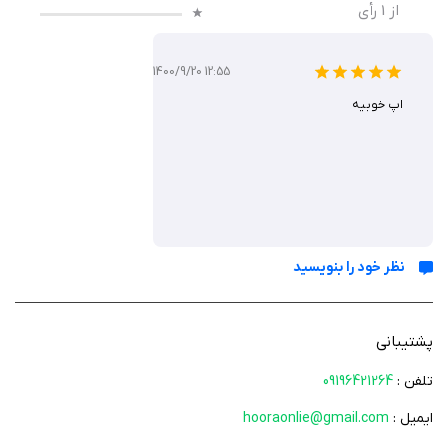
از
1
رأی
1400/9/20 12:55
اپ خوبیه
نظر خود را بنویسید
پشتیبانی
تلفن :
09196421264
ایمیل :
hooraonlie@gmail.com