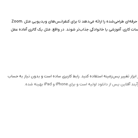
این اپ ساده برای دانلود و مدیریت پس‌زمینه‌های مجازی است که توسط UAB Macmanus توسعه یافته و روی iOS 13 به بالا کار می‌کند. این برنامه مجموعه‌ای از تصاویر حرفه‌ای طراحی‌شده را ارائه می‌دهد تا برای کنفرانس‌های ویدیویی مثل Zoom،
ید تا جلسات کاری، آموزشی یا خانوادگی جذاب‌تر شوند. در واقع، مثل یک گالری آماده عمل
د اپ بسیار مستقیم است؛ دسته‌بندی‌ها را مرور کنید، پس‌زمینه مورد نظر را انتخاب و با یک کلیک به کتابخانه عکس ذخیره نمایید، سپس در اپ‌هایی مثل Zoom از ابزار تغییر پس‌زمینه استفاده کنید. رابط کاربری ساده است و بدون نیاز به حساب