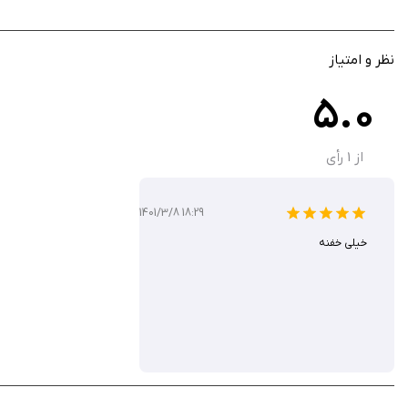
گزینه‌های عمومی و کودکانه برای جلسات خانوادگی یا آموزشی
دانلود آسان با یک کلیک به کتابخانه عکس برای استفاده فوری
پشتیبانی از کنفرانس‌های ابری مثل Zoom، Google Meet و GotoMeeting
نظر و امتیاز
رابط کاربری ساده بدون نیاز به ثبت‌نام یا اینترنت مداوم
5.0
تصاویر با کیفیت بالا مناسب برای ویدیوهای HD
دسته‌بندی‌های منظم برای جستجوی سریع موضوعات
سازگاری با iOS 13 به بالا و دستگاه‌های iPhone، iPad و iPod touch
از
1
رأی
بدون ویژگی‌های پیچیده، تمرکز روی سادگی و سرعت
1401/3/8 18:29
خیلی خفنه
Background for Cloud Meetings با سادگی و تنوع پس‌زمی
آموزش آنلاین است. این برنامه را از سیب ایرانی دانلود کنید.