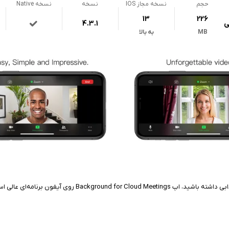
حجم
نسخه مجاز IOS
نسخه
نسخه Native
13
226
ی
4.3.1
MB
به بالا