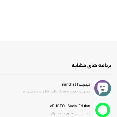
برنامه های مشابه
نیمچت | nimchat
مدیریت، تجمیع و خودکارسازی مکالمات با مشتریان
oPHOTO : Social Edition
دانلود از اپ استور سیب ایرانی