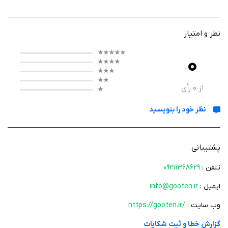
ارزشمند تولید کنند، با یکدیگر ارتباط برقرار کنند و در کنار آن از حضور خود در
پلتفرم سود ببرند.
نظر و امتیاز
0
از
0
رأی
نظر خود را بنویسید
پشتیبانی
تلفن :
09211368629
ایمیل :
info@gooten.ir
وب سایت :
https://gooten.ir/
گزارش خطا و ثبت شکایات