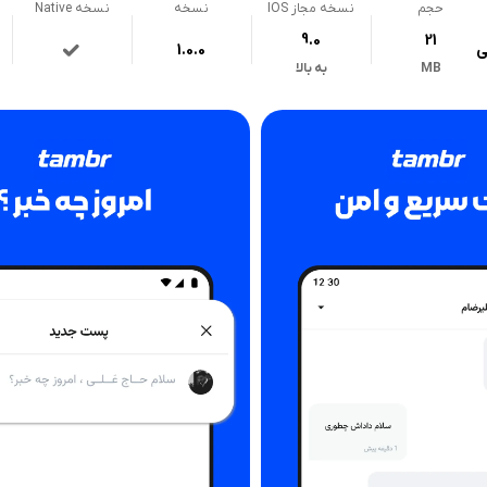
حجم
نسخه مجاز IOS
نسخه
نسخه Native
9.0
21
ی
1.0.0
MB
به بالا