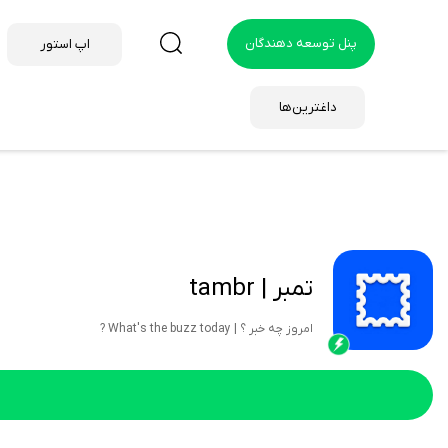
پنل توسعه دهندگان
اپ استور
داغترین‌ها
تمبر | tambr
امروز چه خبر ؟ | What's the buzz today ?