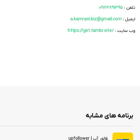
تلفن :
09123891395
ایمیل :
a.kamrani.biz@gmail.com
وب سایت :
https://get.tambr.site/
برنامه های مشابه
فالور آپ | upfollower