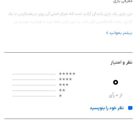
معرفی بازی
این بازی یک بازی رانندگی آرکید است که تمرکز اصلی آن روی دریفت‌کردن با یک
کنترل ساده تک‌انگشتی قرار دارد. در این بازی، شما باید با هدایت خودرو در
مسیرهای باریک و پر از پیچ، تا جای ممکن بدون برخورد حرکت کنید و امتیاز
بیشتر بخوانید
بیشتری کسب کنید.
نظر و امتیاز
گیم پلی
0
کنترل بازی بسیار ساده است: تنها با لمس و کشیدن انگشت، ماشین را به چپ و
راست هدایت می‌کنید و باید با زمان‌بندی دقیق، از موانع عبور کرده و مسیر را
ادامه دهید. هرچه بیشتر در مسیر باقی بمانید و دریفت‌های دقیق‌تری انجام
از
0
رأی
دهید، امتیاز بالاتری کسب می‌کنید.در طول بازی می‌توانید خودروهای مختلفی را
نظر خود را بنویسید
آزاد کنید که هر کدام ویژگی‌ها و هندلینگ متفاوتی دارند. همچنین مسیرها
به‌صورت تصادفی و چالش‌برانگیز طراحی شده‌اند تا هر بار تجربه‌ای جدید ارائه
شود.