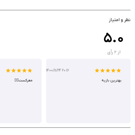
نظر و امتیاز
5.0
از
2
رأی
1400/11/24 20:16
بهترین بازیه
معرکست👌🏻