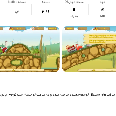
حجم
نسخه مجاز IOS
نسخه
نسخه Native
11
81
3.99
MB
به بالا