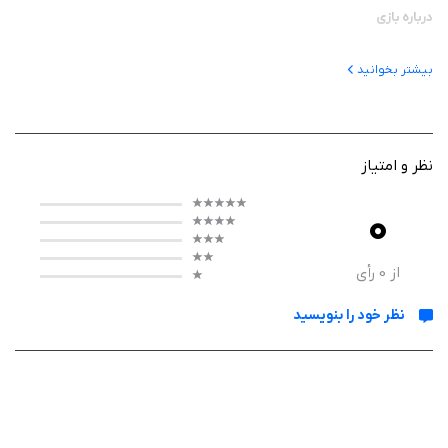
درباره بازی
بازی یک بازی اکشن و تیراندازی با محوریت شکار زامبی‌ها است که بازیکن را وارد
بیشتر بخوانید
یک جهان آخرالزمانی می‌کند. پس از شیوع یک ویروس ناشناخته، انسان‌ها با
تهدید موجودات آلوده و خطرناک روبه‌رو شده‌اند و شما در نقش یک شکارچی
زامبی باید برای پاک‌سازی مناطق مختلف و نجات بازماندگان تلاش کنید.
نظر و امتیاز
0
گیم پلی
در طول مراحل، باید با استفاده از سلاح‌های مختلف به مقابله با زامبی‌ها بپردازید،
از
0
رأی
مسیرهای خطرناک را پشت سر بگذارید و با مدیریت منابع، شانس بقای خود را
نظر خود را بنویسید
افزایش دهید. دشمنان در دسته‌های مختلف ظاهر می‌شوند و هرچه در بازی
پیشرفت کنید، با چالش‌ها و موجودات قدرتمندتری روبه‌رو خواهید شد.
امکانات بازی