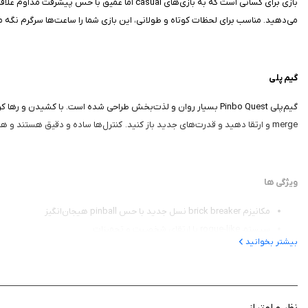
بازی برای کسانی است که به بازی‌های casual ا
می‌دهید. مناسب برای لحظات کوتاه و طولانی، این بازی شما را ساعت‌ها سرگرم نگه می
گیم پلی
گیم‌پلی Pinbo Quest بسیار روان و لذت‌بخش طراحی شده است. با کشی
merge و ارتقا دهید و قدرت‌های جدید باز کنید. کنترل‌ها ساده و دقیق هستند و هر مرحله حس پیشرفت واقعی می‌دهد.
ویژگی ها
مکانیزم brick breaker نسل جدید با حس pinball هیجان‌انگیز
سیستم rogue-like با ارتقای شخصیت و تجهیزات
بیشتر بخوانید
جنگ با دشمنان و باس‌های قدرتمند در جهان‌های متنوع
حل پازل‌های هوشمندانه در مسیر پیشرفت
ادغام و شخصی‌سازی تجهیزات برای قدرت بیشتر
کاوش جهان‌های جدید و مراحل متنوع
نظر و امتیاز