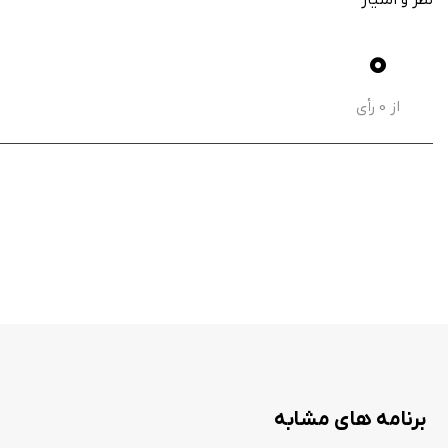
کنترل‌های لمسی آسان و پاسخگو
0
گرافیک رنگارنگ و انیمیشن‌های باکیفیت
از
0
رأی
بسیار مناسبی خواهد بود و به راحتی می‌تواند ساعت‌ها شما را سرگرم کند. نسخه هک ش
توضیحات هک:
پس از باز کردن اپلیکیشن پیغامی جهت وارد شدن به اکانت نمایش داده می‌شود. مان
1- روی Thank You کلیک کنید.
2- حال روی Continue کلیک کنید.
3- یوزر و پسورد گفته شده را وارد کنید.
برنامه های مشابه
User Display name: sibirani3