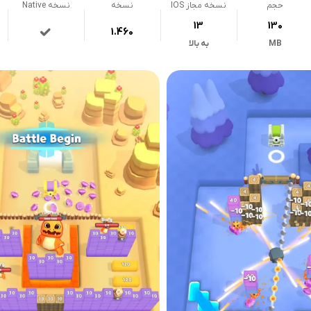
حجم
نسخه مجاز IOS
نسخه
نسخه Native
13
130
1.460
MB
به بالا