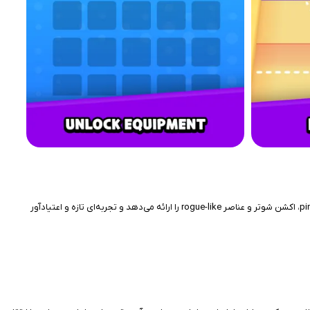
بازی Pinbo Quest، یک brick breaker نسل جدید و هیجان‌انگیز است که توسط استودیو معروف Voodoo ساخته شده. این بازی ترکیبی هوشمندانه از مکانیک‌های pinball، اکشن شوتر و عناصر rogue-like را ارائه می‌دهد و تجربه‌ای تازه و اعتیادآور